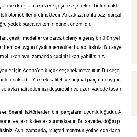
çlarınızı karşılamak üzere çeşitli seçenekler bulunmakta
aliteli otomobiller üretmektedir. Ancak zamanla bazı parçal
oğru yedek parçaları temin etmek önemlidir.
ı, çeşitli modeller ve parça tipleriyle geniş bir ürün yel
hem de uygun fiyatlı alternatifler bulabilirsiniz. Bu saye
rabilirken aynı zamanda cebinizi koruyabilirsiniz.
eyenler için Adana'da birçok seçenek mevcuttur. Bu seçe
 bulunmaktadır. Yüksek kaliteli ve orijinal parçaları uygun
ım yoluyla maliyetlerinizi düşürebilir ve uzun vadede tasarr
en önemli faktörlerden biri, parçaların uyumluluğudur. A
rsonel ve teknik destek sunmaktadır. Bu sayede, doğru p
bilirsiniz. Aynı zamanda, müşteri memnuniyetine odaklana