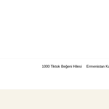
Skip
to
content
1000 Tiktok Beğeni Hilesi
Ermenistan Ka