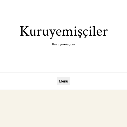
Skip
to
content
Kuruyemişçiler
Kuruyemişçiler
Menu