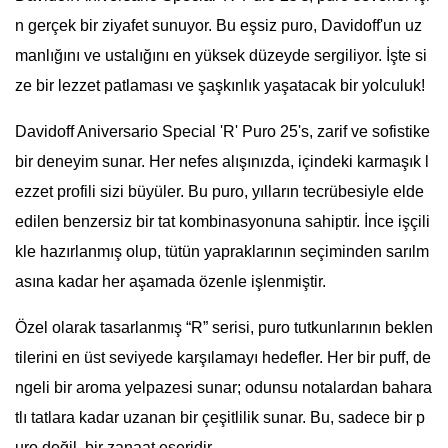
n gerçek bir ziyafet sunuyor. Bu eşsiz puro, Davidoff'un uz
manlığını ve ustalığını en yüksek düzeyde sergiliyor. İşte si
ze bir lezzet patlaması ve şaşkınlık yaşatacak bir yolculuk!
Davidoff Aniversario Special 'R' Puro 25's, zarif ve sofistike
bir deneyim sunar. Her nefes alışınızda, içindeki karmaşık l
ezzet profili sizi büyüler. Bu puro, yılların tecrübesiyle elde
edilen benzersiz bir tat kombinasyonuna sahiptir. İnce işçili
kle hazırlanmış olup, tütün yapraklarının seçiminden sarılm
asına kadar her aşamada özenle işlenmiştir.
Özel olarak tasarlanmış “R” serisi, puro tutkunlarının beklen
tilerini en üst seviyede karşılamayı hedefler. Her bir puff, de
ngeli bir aroma yelpazesi sunar; odunsu notalardan bahara
tlı tatlara kadar uzanan bir çeşitlilik sunar. Bu, sadece bir p
uro değil, bir zanaat eseridir.