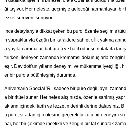
n ustalıkla işlenmiş bir eseri olarak, zamanı durdurma özelli
ği taşıyor. Her nefeste, geçmişle geleceği harmanlayan bir l
ezzet serüveni sunuyor.
İnce detaylarıyla dikkat çeken bu puro, özenle seçilmiş tütü
n yapraklarıyla özgün bir karaktere sahiptir. İlk yakma anınd
a yayılan aromalar, baharatlı ve hafif odunsu notalarla tanış
tırırken, ilerleyen zamanda kremamsı dokunuşlarla zenginl
eşir. Davidoff'un yılların deneyimi ve mükemmeliyetçiliği, h
er bir purola bütünleşmiş durumda.
Aniversario Special 'R', sadece bir puro değil, aynı zamand
a bir ritüel sunar. Her nefes alışınızda, özenle sarılmış yapr
akların içindeki tarih ve lezzetin derinliklerine dalarsınız. B
u puro, sıradanlığın ötesine geçerek tutkulu bir deneyim su
nar, her bir çekimde incelikli ve zengin bir tat sunarak zama