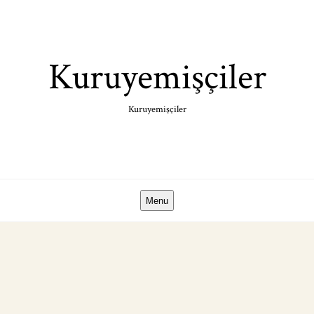
Skip
to
content
Kuruyemişçiler
Kuruyemişçiler
Menu