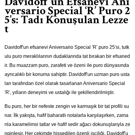
Davidoff’un Efsanevi Ani
versario Special ‘R’ Puro 2
5’s: Tadı Konuşulan Lezze
t
Davidoff'un efsanevi Aniversario Special 'R' puro 25'si, tutk
ulu puro meraklılarının dudaklarında tat bırakan bir efsaned
ir. Bu muazzam puro, zarafeti ve özeni ile puro dünyasında
ayrıcalıklı bir konuma sahiptir. Davidoff'un uzman puro usta
ları tarafından özel olarak tasarlanan Aniversario Special
'R', yılların deneyimi ve ustalığı ile şekillendirilmiştir.
Bu puro, her bir nefeste zengin ve karmaşık bir tat profili su
nar. İlk yakışta, hafif baharatlı notalarla karşılaşırken, zama
nla karamelimsi tatlar ve hafif sedir ağacı dokunuşlarıyla ze
nginleşir. Her çekimde hissedilen özenli işçiliği, Davidoff'u