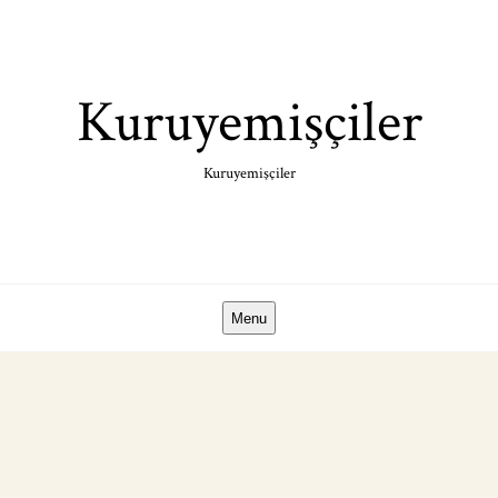
Skip
to
content
Kuruyemişçiler
Kuruyemişçiler
Menu