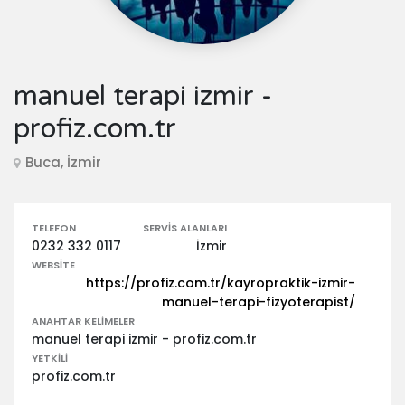
manuel terapi izmir -
profiz.com.tr
Buca, İzmir
TELEFON
SERVIS ALANLARI
0232 332 0117
İzmir
WEBSITE
https://profiz.com.tr/kayropraktik-izmir-
manuel-terapi-fizyoterapist/
ANAHTAR KELIMELER
manuel terapi izmir - profiz.com.tr
YETKILI
profiz.com.tr