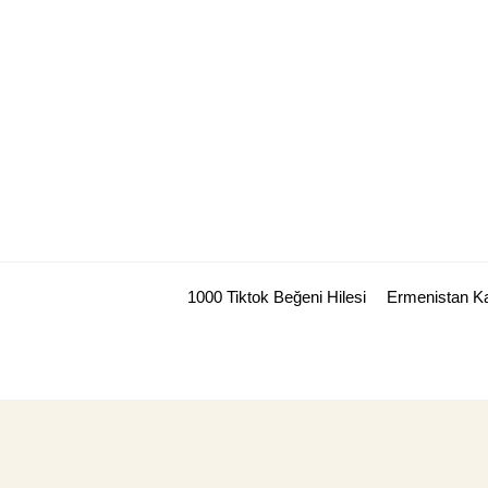
Skip
to
content
1000 Tiktok Beğeni Hilesi
Ermenistan Ka