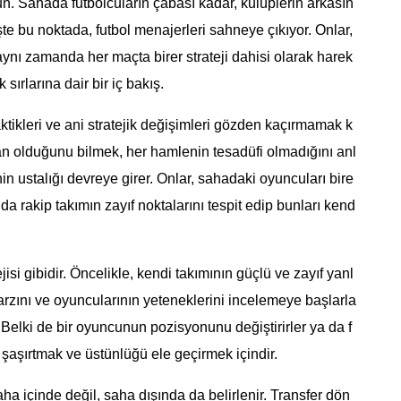
yun. Sahada futbolcuların çabası kadar, kulüplerin arkasın
şte bu noktada, futbol menajerleri sahneye çıkıyor. Onlar,
ynı zamanda her maçta birer strateji dahisi olarak harek
k sırlarına dair bir iç bakış.
aktikleri ve ani stratejik değişimleri gözden kaçırmamak k
an olduğunu bilmek, her hamlenin tesadüfi olmadığını anl
in ustalığı devreye girer. Onlar, sahadaki oyuncuları bire
nda rakip takımın zayıf noktalarını tespit edip bunları kend
jisi gibidir. Öncelikle, kendi takımının güçlü ve zayıf yanl
tarzını ve oyuncularının yeteneklerini incelemeye başlarla
r. Belki de bir oyuncunun pozisyonunu değiştirirler ya da f
 şaşırtmak ve üstünlüğü ele geçirmek içindir.
ha içinde değil, saha dışında da belirlenir. Transfer dön