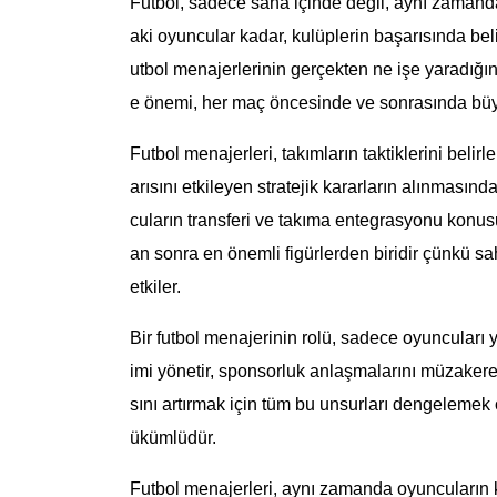
Futbol, sadece saha içinde değil, aynı zamand
aki oyuncular kadar, kulüplerin başarısında belir
utbol menajerlerinin gerçekten ne işe yaradığı
e önemi, her maç öncesinde ve sonrasında büyük
Futbol menajerleri, takımların taktiklerini beli
arısını etkileyen stratejik kararların alınmasın
cuların transferi ve takıma entegrasyonu konusun
an sonra en önemli figürlerden biridir çünkü 
etkiler.
Bir futbol menajerinin rolü, sadece oyuncuları y
imi yönetir, sponsorluk anlaşmalarını müzakere 
sını artırmak için tüm bu unsurları dengelemek
ükümlüdür.
Futbol menajerleri, aynı zamanda oyuncuların ka