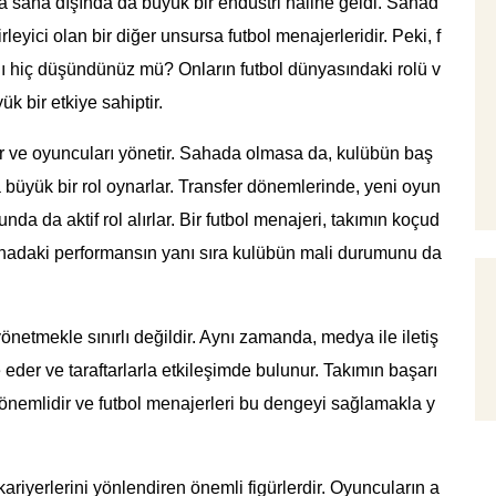
a saha dışında da büyük bir endüstri haline geldi. Sahad
leyici olan bir diğer unsursa futbol menajerleridir. Peki, f
nı hiç düşündünüz mü? Onların futbol dünyasındaki rolü v
 bir etkiye sahiptir.
rler ve oyuncuları yönetir. Sahada olmasa da, kulübün baş
da büyük bir rol oynarlar. Transfer dönemlerinde, yeni oyun
da da aktif rol alırlar. Bir futbol menajeri, takımın koçud
sahadaki performansın yanı sıra kulübün mali durumunu da
önetmekle sınırlı değildir. Aynı zamanda, medya ile iletiş
eder ve taraftarlarla etkileşimde bulunur. Takımın başarı
 önemlidir ve futbol menajerleri bu dengeyi sağlamakla y
riyerlerini yönlendiren önemli figürlerdir. Oyuncuların a