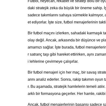
Futbol, heyecan, rekabet ve strateji dolu bir o
daki stratejik zeka da büyük bir öneme sahip. İ
sadece takımlarını sahaya sürmekle kalmıyor, a
et ediyorlar. İşte size, futbol menajerlerinin takti
Bir futbol maçını izlerken, sahadaki karmaşık t
olay değil. Ancak, arkasında bir düşünce ve pl
amamızı sağlar. İşte burada, futbol menajerlerin
r satranç taşı gibi hareket ettirirken, aynı zama
i lehlerine çevirmeye çalışırlar.
Bir futbol menajeri için her maç, bir savaş strate
arını analiz ederler. Sonra, rakip takımın oyun 
r. Bu aşamada, stratejik hamlelerin temeli atılı
arklı bir formasyona geçerler. Her hamle, rakibi
Ancak, futbol menajerlerinin başarısı sadece sa