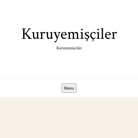
Skip
to
content
Kuruyemişçiler
Kuruyemişçiler
Menu