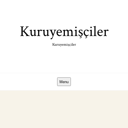
Skip
to
content
Kuruyemişçiler
Kuruyemişçiler
Menu