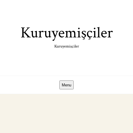
Skip
to
content
Kuruyemişçiler
Kuruyemişçiler
Menu