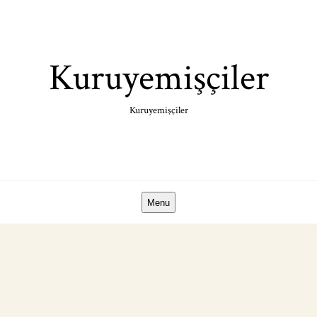
Skip
to
content
Kuruyemişçiler
Kuruyemişçiler
Menu