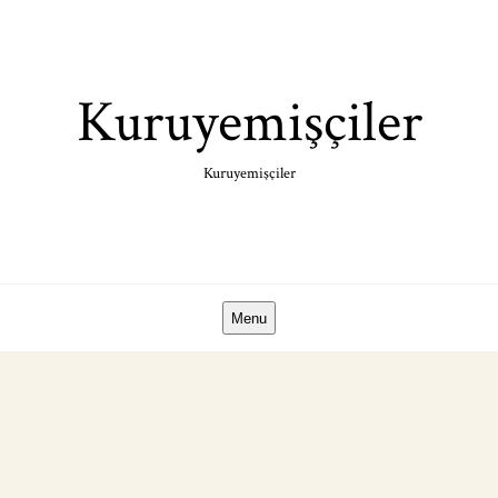
Skip
to
content
Kuruyemişçiler
Kuruyemişçiler
Menu