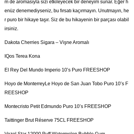
m de aromasıyla sizi etkileyecek bir deneyim sunar. Eğer h
enüz denemediyseniz, bu fırsatı kaçırmayın. Unutmayın, he
r puro bir hikaye taşır. Siz de bu hikayenin bir parçası olabil
irsiniz.
Dakota Cherries Sigara – Vişne Aromalı
IQos Terea Kona
El Rey Del Mundo Imperio 10’s Puro FREESHOP
Hoyo de MonterreyLe Hoyo de San Juan Tobo Puro 10’s F
REESHOP
Montecristo Petit Edmundo Puro 10’s FREESHOP
Taittinger Brut Réserve 75CL FREESHOP
Vozol Star 12000 Puff Watermelon Bubble Gum