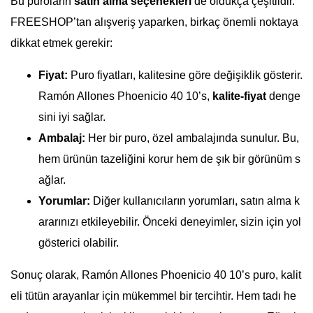
Bu puroların
satın alma seçenekleri
de oldukça çeşitlidir.
FREESHOP’tan alışveriş yaparken, birkaç önemli noktaya
dikkat etmek gerekir:
Fiyat:
Puro fiyatları, kalitesine göre değişiklik gösterir.
Ramón Allones Phoenicio 40 10’s,
kalite-fiyat
denge
sini iyi sağlar.
Ambalaj:
Her bir puro, özel ambalajında sunulur. Bu,
hem ürünün tazeliğini korur hem de şık bir görünüm s
ağlar.
Yorumlar:
Diğer kullanıcıların yorumları, satın alma k
ararınızı etkileyebilir. Önceki deneyimler, sizin için yol
gösterici olabilir.
Sonuç olarak, Ramón Allones Phoenicio 40 10’s puro, kalit
eli tütün arayanlar için mükemmel bir tercihtir. Hem tadı he