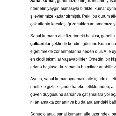
Sanal kumar
, günümüzde birçok insanın yaşamı
nternetin yaygınlaşmasıyla birlikte, kumar oyna
ş, evlerimize kadar girmiştir. Peki, bu durum ail
çok ailenin karşılaştığı zorlukları anlamamıza ya
Sanal kumarın aile üzerindeki baskısı, genelli
çalkantılar
şeklinde kendini gösterir. Kumar bağı
e getirmekte zorlanmalarına neden olur. Aile ü
en ciddi sıkıntılar yaşayabilirler. Örneğin, bi
arlarla başlasa da zamanla bu miktar artabilir ve
Ayrıca, sanal kumar oynamak, aile içindeki ilet
enellikle gizlilik içinde hareket ettiklerinden, ai
güven duygusunu sarsar ve çatışmalara yol açar.
nı anlamakta zorlanır ve bu da aralarındaki bağı
Sonuç olarak, sanal kumarın aile üzerindeki ba