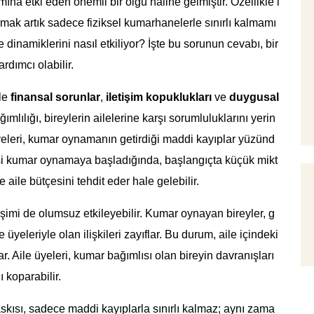
na etki eden önemli bir olgu haline gelmiştir. Özellikle i
mak artık sadece fiziksel kumarhanelerle sınırlı kalmamı
e dinamiklerini nasıl etkiliyor? İşte bu sorunun cevabı, bir
rdımcı olabilir.
kle
finansal sorunlar
,
iletişim kopuklukları
ve
duygusal
mlılığı, bireylerin ailelerine karşı sorumluluklarını yerin
yeleri, kumar oynamanın getirdiği maddi kayıplar yüzünd
r kişi kumar oynamaya başladığında, başlangıçta küçük mikt
 aile bütçesini tehdit eder hale gelebilir.
işimi de olumsuz etkileyebilir. Kumar oynayan bireyler, g
le üyeleriyle olan ilişkileri zayıflar. Bu durum, aile içindeki
 Aile üyeleri, kumar bağımlısı olan bireyin davranışları
 koparabilir.
skısı, sadece maddi kayıplarla sınırlı kalmaz; aynı zama