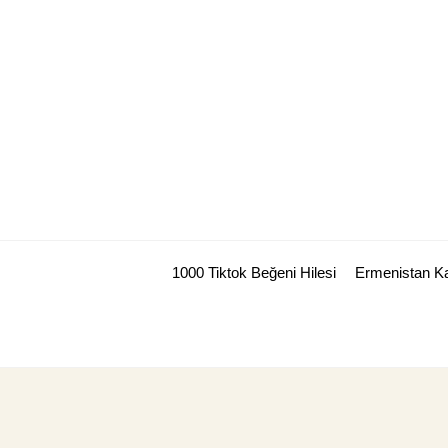
Skip
to
content
1000 Tiktok Beğeni Hilesi
Ermenistan Ka