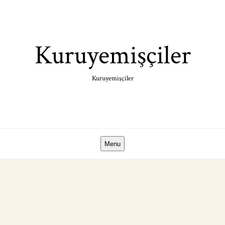
Skip
to
content
Kuruyemişçiler
Kuruyemişçiler
Menu