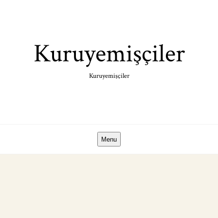
Skip
to
content
Kuruyemişçiler
Kuruyemişçiler
Menu