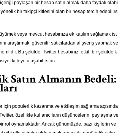
 içeriği paylaşan bir hesap satın almak daha faydalı olabi
za yönelik bir takipçi kitlesini olan bir hesap tercih edebilirs
e büyümek veya mevcut hesabınıza ek katılım sağlamak ist
rını araştırmak, güvenilir satıcılardan alışveriş yapmak ve
lidir. Bu şekilde, Twitter hesabınızı etkili bir şekilde k
nsiyel kitleye ulaşabilirsiniz.
ik Satın Almanın Bedeli:
ları
ler için popülerlik kazanma ve etkileşim sağlama açısında
itter, özellikle kullanıcıların düşüncelerini paylaşma ve
bir rol oynamaktadır. Ancak günümüzde, bazı kişilerin ve
et gibi etkileşimler elde etmek amacıyla popülerlik satın