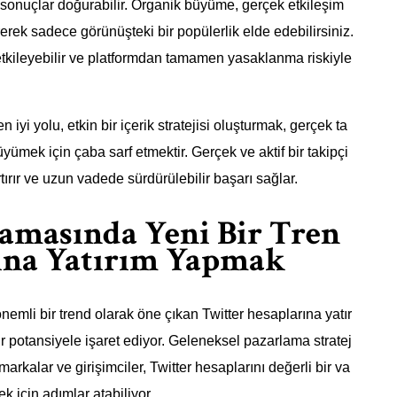
i sonuçlar doğurabilir. Organik büyüme, gerçek etkileşim
ererek sadece görünüşteki bir popülerlik elde edebilirsiniz.
kileyebilir ve platformdan tamamen yasaklanma riskiyle
iyi yolu, etkin bir içerik stratejisi oluşturmak, gerçek ta
yümek için çaba sarf etmektir. Gerçek ve aktif bir takipçi
rtırır ve uzun vadede sürdürülebilir başarı sağlar.
lamasında Yeni Bir Tren
rına Yatırım Yapmak
i bir trend olarak öne çıkan Twitter hesaplarına yatır
r potansiyele işaret ediyor. Geleneksel pazarlama stratej
markalar ve girişimciler, Twitter hesaplarını değerli bir va
 için adımlar atabiliyor.