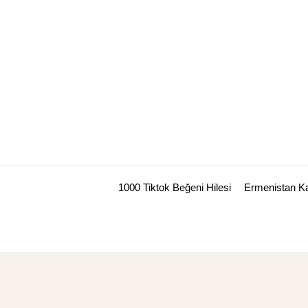
Skip
to
content
1000 Tiktok Beğeni Hilesi
Ermenistan Ka