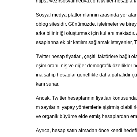
https://vezirsosyalmedya.com/twitter-hesaplari/
Sosyal medya platformlarının arasında yer alan 
oblog sitesidir. Günümüzde, işletmeler ve bireyl
arka bilinirliği oluşturmak için kullanılmakta
esaplarına ek bir katılım sağlamak isteyenler, T
Twitter hesap fiyatları, çeşitli faktörlere bağlı ol
eşim oranı, niş ve diğer demografik özellikler h
ına sahip hesaplar genellikle daha pahalıdır ç
kanı sunar.
Ancak, Twitter hesaplarının fiyatları konusunda d
m sayılarını yapay yöntemlerle şişirmiş olabilir
ve organik büyüme elde etmiş hesaplardan emi
Ayrıca, hesap satın almadan önce kendi hedefler