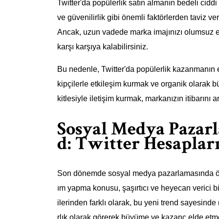
Twitter'da popülerlik satın almanın bedeli cidd
ve güvenilirlik gibi önemli faktörlerden taviz v
Ancak, uzun vadede marka imajınızı olumsuz et
karşı karşıya kalabilirsiniz.
Bu nedenle, Twitter'da popülerlik kazanmanın en 
kipçilerle etkileşim kurmak ve organik olarak bü
kitlesiyle iletişim kurmak, markanızın itibarını a
Sosyal Medya Pazar
d: Twitter Hesapla
Son dönemde sosyal medya pazarlamasında öneml
ım yapma konusu, şaşırtıcı ve heyecan verici bi
ilerinden farklı olarak, bu yeni trend sayesinde 
rlık olarak görerek büyüme ve kazanç elde etmek