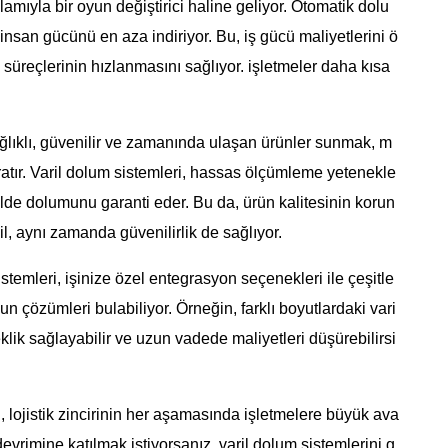
amıyla bir oyun değiştirici haline geliyor. Otomatik dolu
insan gücünü en aza indiriyor. Bu, iş gücü maliyetlerini ö
üreçlerinin hızlanmasını sağlıyor. işletmeler daha kısa
ağlıklı, güvenilir ve zamanında ulaşan ürünler sunmak, m
ratır. Varil dolum sistemleri, hassas ölçümleme yetenekle
ilde dolumunu garanti eder. Bu da, ürün kalitesinin korun
l, aynı zamanda güvenilirlik de sağlıyor.
 sistemleri, işinize özel entegrasyon seçenekleri ile çeşitle
un çözümleri bulabiliyor. Örneğin, farklı boyutlardaki vari
eklik sağlayabilir ve uzun vadede maliyetleri düşürebilirsi
, lojistik zincirinin her aşamasında işletmelere büyük ava
devrimine katılmak istiyorsanız, varil dolum sistemlerini g