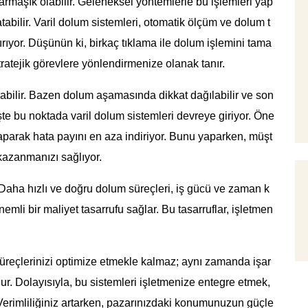
rmaşık olabilir. Geleneksel yöntemlerle bu işlemleri yap
atabilir. Varil dolum sistemleri, otomatik ölçüm ve dolum t
rıyor. Düşünün ki, birkaç tıklama ile dolum işlemini tama
ratejik görevlere yönlendirmenize olanak tanır.
rabilir. Bazen dolum aşamasında dikkat dağılabilir ve son
İşte bu noktada varil dolum sistemleri devreye giriyor. Öne
aparak hata payını en aza indiriyor. Bunu yaparken, müşt
 kazanmanızı sağlıyor.
. Daha hızlı ve doğru dolum süreçleri, iş gücü ve zaman k
emli bir maliyet tasarrufu sağlar. Bu tasarruflar, işletmen
 süreçlerinizi optimize etmekle kalmaz; aynı zamanda işar
ur. Dolayısıyla, bu sistemleri işletmenize entegre etmek,
 Verimliliğiniz artarken, pazarınızdaki konumunuzun güçle