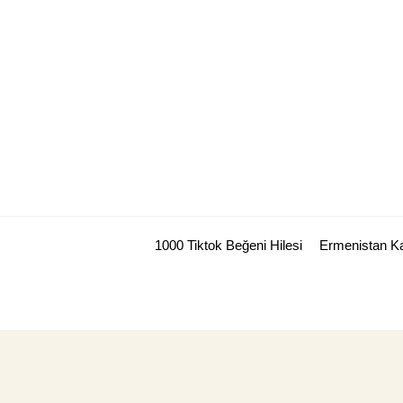
Skip
to
content
1000 Tiktok Beğeni Hilesi
Ermenistan Ka