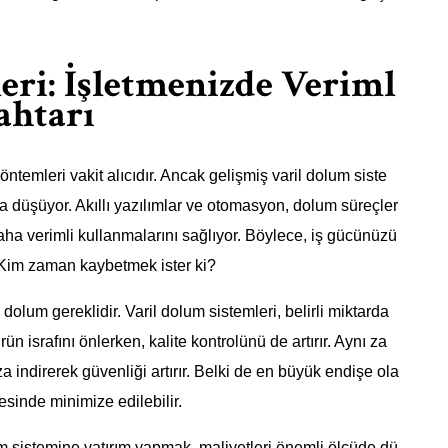
eri: İşletmenizde Veriml
ahtarı
ntemleri vakit alıcıdır. Ancak gelişmiş varil dolum siste
a düşüyor. Akıllı yazılımlar ve otomasyon, dolum süreçler
aha verimli kullanmalarını sağlıyor. Böylece, iş gücünüzü
. Kim zaman kaybetmek ister ki?
dolum gereklidir. Varil dolum sistemleri, belirli miktarda
ün israfını önlerken, kalite kontrolünü de artırır. Aynı za
 indirerek güvenliği artırır. Belki de en büyük endişe ola
esinde minimize edilebilir.
m sistemine yatırım yapmak, maliyetleri önemli ölçüde dü