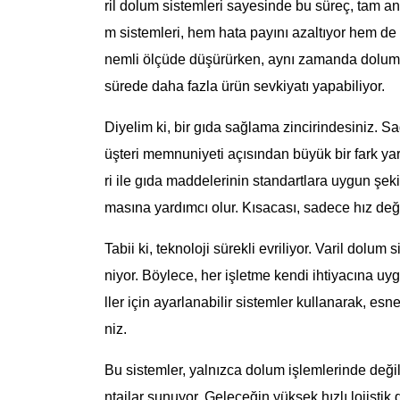
ril dolum sistemleri sayesinde bu süreç, tam anl
m sistemleri, hem hata payını azaltıyor hem de 
nemli ölçüde düşürürken, aynı zamanda dolum s
sürede daha fazla ürün sevkiyatı yapabiliyor.
Diyelim ki, bir gıda sağlama zincirindesiniz. S
üşteri memnuniyeti açısından büyük bir fark ya
ri ile gıda maddelerinin standartlara uygun şek
masına yardımcı olur. Kısacası, sadece hız deği
Tabii ki, teknoloji sürekli evriliyor. Varil dolum
niyor. Böylece, her işletme kendi ihtiyacına uyg
ller için ayarlanabilir sistemler kullanarak, esn
niz.
Bu sistemler, yalnızca dolum işlemlerinde değil
ntajlar sunuyor. Geleceğin yüksek hızlı lojistik 