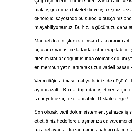
Çoğu işletmede, dolum süreci zaman alıcı ve ka
mak, iş gücünüzü tüketebilir ve iş akışınızı aks
eknolojisi sayesinde bu süreci oldukça hızlandı
mlayabiliyorsunuz. Bu hız, iş gücünüzü daha st
Manuel dolum işlemleri, insan hata oranını artı
uç olarak yanlış miktarlarda dolum yapılabilir. 
rilen miktarlar doğrultusunda otomatik dolum y
eri memnuniyetini artırarak uzun vadeli başarı
Verimliliğin artması, maliyetlerinizi de düşürür
aybını azaltır. Bu da doğrudan işletmeniz için ön
izi büyütmek için kullanılabilir. Dikkate değer!
Son olarak, varil dolum sistemleri, yalnızca iş
et ettiğiniz hedeflere ulaşmanıza da yardımcı ol
rekabet avantajı kazanmanın anahtarı olabilir.