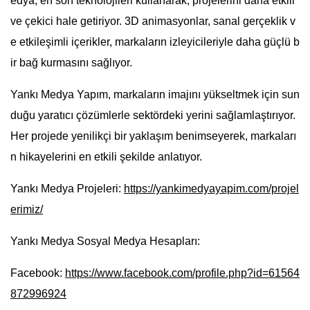
edya, en son teknolojileri kullanarak, projelerini daha etkili
ve çekici hale getiriyor. 3D animasyonlar, sanal gerçeklik v
e etkileşimli içerikler, markaların izleyicileriyle daha güçlü b
ir bağ kurmasını sağlıyor.
Yankı Medya Yapım, markaların imajını yükseltmek için sun
duğu yaratıcı çözümlerle sektördeki yerini sağlamlaştırıyor.
Her projede yenilikçi bir yaklaşım benimseyerek, markaları
n hikayelerini en etkili şekilde anlatıyor.
Yankı Medya Projeleri:
https://yankimedyayapim.com/projel
erimiz/
Yankı Medya Sosyal Medya Hesapları:
Facebook:
https://www.facebook.com/profile.php?id=61564
872996924