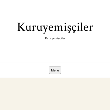
Skip
to
content
Kuruyemişçiler
Kuruyemişçiler
Menu