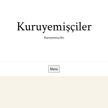
Skip
to
content
Kuruyemişçiler
Kuruyemişçiler
Menu