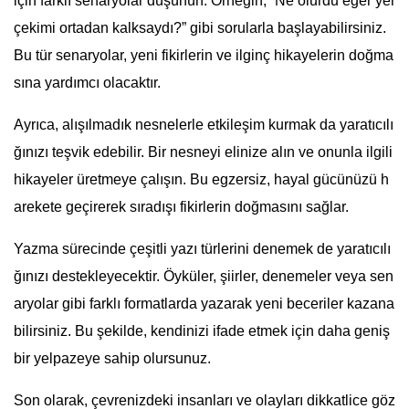
için farklı senaryolar düşünün. Örneğin, “Ne olurdu eğer yer
çekimi ortadan kalksaydı?” gibi sorularla başlayabilirsiniz.
Bu tür senaryolar, yeni fikirlerin ve ilginç hikayelerin doğma
sına yardımcı olacaktır.
Ayrıca, alışılmadık nesnelerle etkileşim kurmak da yaratıcılı
ğınızı teşvik edebilir. Bir nesneyi elinize alın ve onunla ilgili
hikayeler üretmeye çalışın. Bu egzersiz, hayal gücünüzü h
arekete geçirerek sıradışı fikirlerin doğmasını sağlar.
Yazma sürecinde çeşitli yazı türlerini denemek de yaratıcılı
ğınızı destekleyecektir. Öyküler, şiirler, denemeler veya sen
aryolar gibi farklı formatlarda yazarak yeni beceriler kazana
bilirsiniz. Bu şekilde, kendinizi ifade etmek için daha geniş
bir yelpazeye sahip olursunuz.
Son olarak, çevrenizdeki insanları ve olayları dikkatlice göz