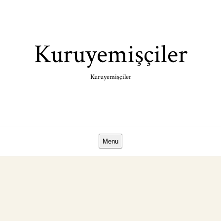
Skip
to
content
Kuruyemişçiler
Kuruyemişçiler
Menu