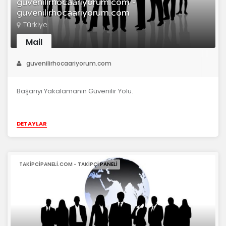
guvenilirhocaariyorum.com -
guvenilirhocaariyorum.com
Türkiye
Mail
guvenilirhocaariyorum.com
Başarıyı Yakalamanın Güvenilir Yolu.
DETAYLAR
TAKIPCIPANELI.COM - TAKIPÇI PANELI