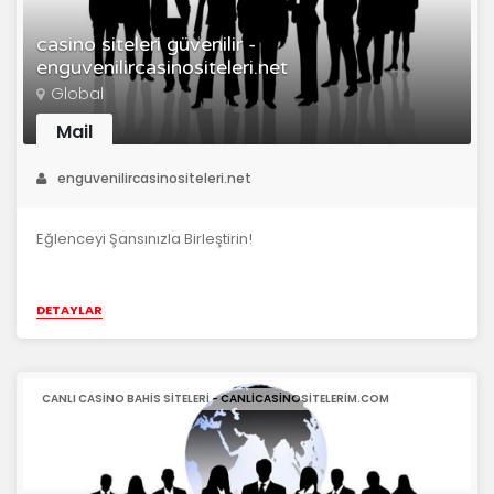
casino siteleri güvenilir -
enguvenilircasinositeleri.net
Global
Mail
enguvenilircasinositeleri.net
Eğlenceyi Şansınızla Birleştirin!
DETAYLAR
CANLI CASINO BAHIS SITELERI - CANLICASINOSITELERIM.COM