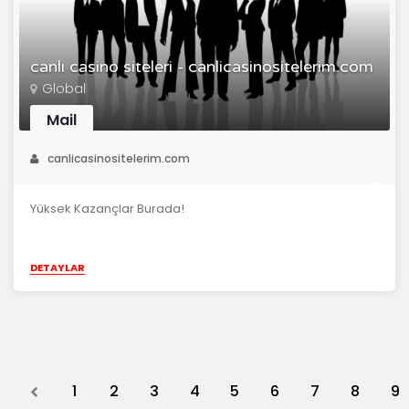
canlı casino siteleri - canlicasinositelerim.com
Global
Mail
canlicasinositelerim.com
Yüksek Kazançlar Burada!
DETAYLAR
Previous
1
2
3
4
5
6
7
8
9