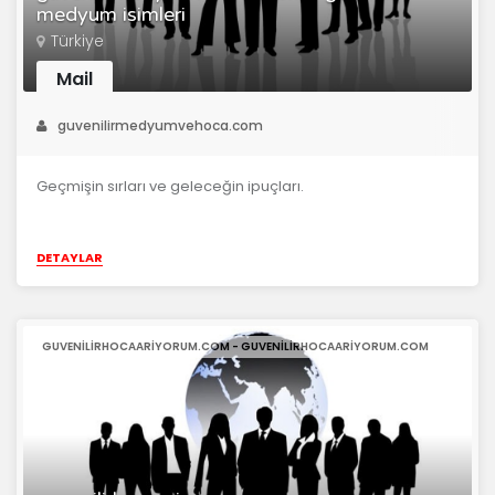
medyum isimleri
Türkiye
Mail
guvenilirmedyumvehoca.com
Geçmişin sırları ve geleceğin ipuçları.
DETAYLAR
GUVENILIRHOCAARIYORUM.COM - GUVENILIRHOCAARIYORUM.COM