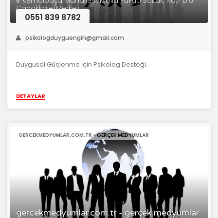
Kemalpaşa Mahallesi, Molla Yakup Sokak, No:7 D:5
Çanakkale/Merkez
0551 839 8782
psikologduyguengin@gmail.com
Duygusal Güçlenme İçin Psikolog Desteği.
DETAYLAR
GERCEKMEDYUMLAR.COM.TR - GERÇEK MEDYUMLAR
gercekmedyumlar.com.tr - gerçek medyumlar