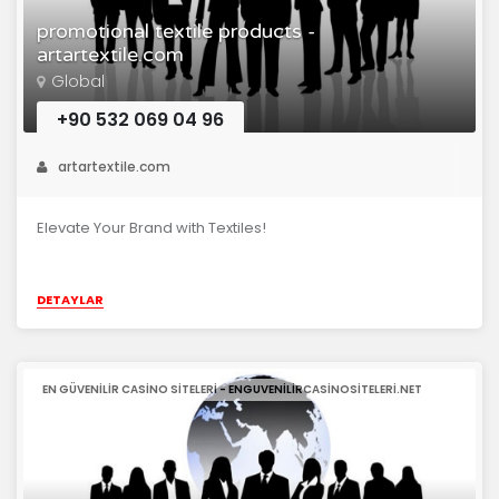
promotional textile products -
artartextile.com
Global
+90 532 069 04 96
artartextile.com
Elevate Your Brand with Textiles!
DETAYLAR
EN GÜVENILIR CASINO SITELERI - ENGUVENILIRCASINOSITELERI.NET