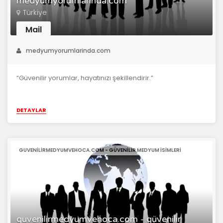
medyumyorumlarinda.com
Türkiye
Mail
medyumyorumlarinda.com
“Güvenilir yorumlar, hayatınızı şekillendirir.”
DETAYLAR
GUVENILIRMEDYUMVEHOCA.COM - GÜVENILIR MEDYUM ISIMLERI
guvenilirmedyumvehoca.com - güvenilir