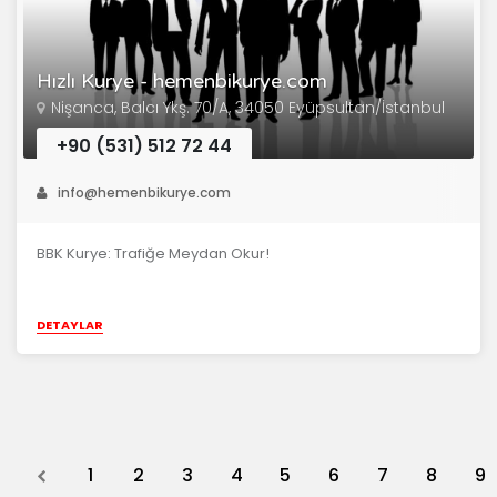
Hızlı Kurye - hemenbikurye.com
Nişanca, Balcı Ykş. 70/A, 34050 Eyüpsultan/İstanbul
+90 (531) 512 72 44
info@hemenbikurye.com
BBK Kurye: Trafiğe Meydan Okur!
DETAYLAR
Previous
1
2
3
4
5
6
7
8
9