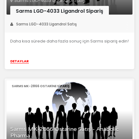
Sarms LGD-4033 Ligandrol Satışı
Sarms LGD-4033 Ligandrol Sipariş
Sarms LGD-4033 Ligandrol Satış
Daha kısa sürede daha fazla sonuç için Sarms sipariş edin!
DETAYLAR
SARMS MK-2866 OSTARINE SIPARIŞ
Sarms MK-2866 Ostarine Satış - Anabolic
Pharma