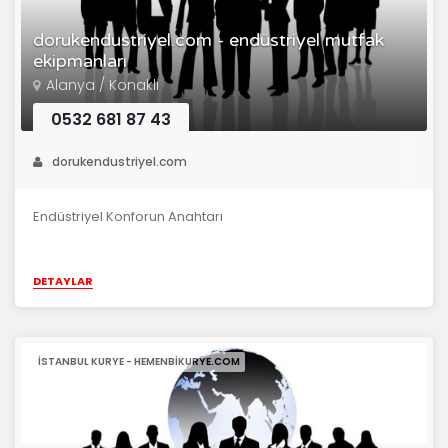
dorukendustriyel.com - endüstriyel mutfak
ekipmanları
Alanya / Konaklı
0532 681 87 43
dorukendustriyel.com
Endüstriyel Konforun Anahtarı
DETAYLAR
İSTANBUL KURYE - HEMENBIKURYE.COM